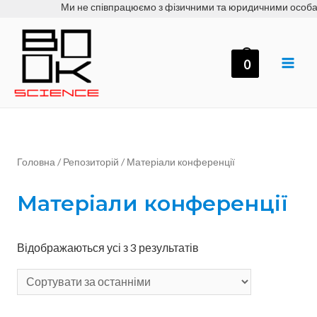
Ми не співпрацюємо з фізичними та юридичними особами – 
Перейти
до
вмісту
0
MAI
ME
Головна
/
Репозиторій
/ Матеріали конференції
Матеріали конференції
Відображаються усі з 3 результатів